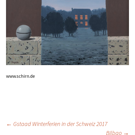
www.schirn.de
Beitrags-
←
Gstaad Winterferien in der Schweiz 2017
Bilbao
→