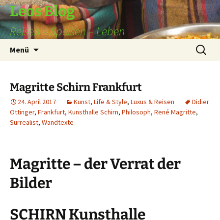
Leos Blog
Reisen – Speisen – Leben
Zum
Suchen
Menü
Inhalt
nach:
springen
Magritte Schirn Frankfurt
24. April 2017
Kunst
,
Life & Style
,
Luxus & Reisen
Didier
Ottinger
,
Frankfurt
,
Kunsthalle Schirn
,
Philosoph
,
René Magritte
,
Surrealist
,
Wandtexte
Magritte – der Verrat der
Bilder
SCHIRN Kunsthalle