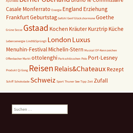
Ayurveda
Casale Monferrato
England
Erziehung
Energie
Frankfurt
Geburtstag
Goethe
Gefühl
Genf
Glückshormone
Gstaad
Kochen
Kräuter
Kurztrip
Küche
Grüne Sosse
London
Luxus
Lebensenergie
Lindt&Sprüngli
Menuhin-Festival
Michelin-Stern
Musical
OF-Kennzeichen
ottolenghi
Port-Lesney
Offenbacher Markt
Parkschlösschen
Polo
Reisen
Relais&Chateaux
Rezept
Produkt
Qi Gong
Schweiz
Zufall
Schiff
Schokolade
Sport
Thuner See
Tipp
Zeit
Suchen
nach: