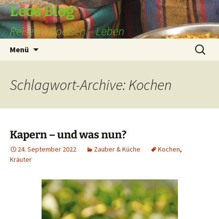
Leos Blog
Reisen – Speisen – Leben
Zum
Suchen
Menü
Inhalt
nach:
springen
Schlagwort-Archive: Kochen
Kapern – und was nun?
24. September 2022
Zauber & Küche
Kochen
,
Kräuter