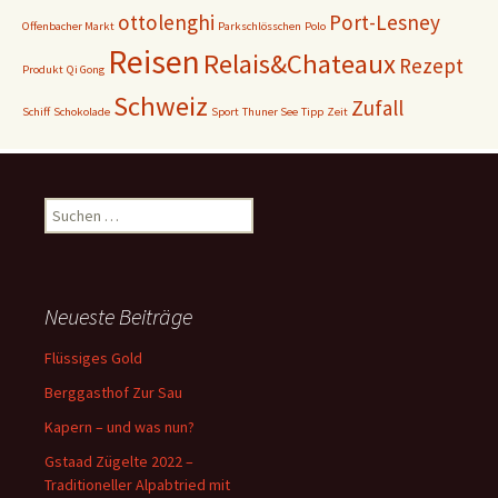
ottolenghi
Port-Lesney
Offenbacher Markt
Parkschlösschen
Polo
Reisen
Relais&Chateaux
Rezept
Produkt
Qi Gong
Schweiz
Zufall
Schiff
Schokolade
Sport
Thuner See
Tipp
Zeit
Suchen
nach:
Neueste Beiträge
Flüssiges Gold
Berggasthof Zur Sau
Kapern – und was nun?
Gstaad Zügelte 2022 –
Traditioneller Alpabtried mit