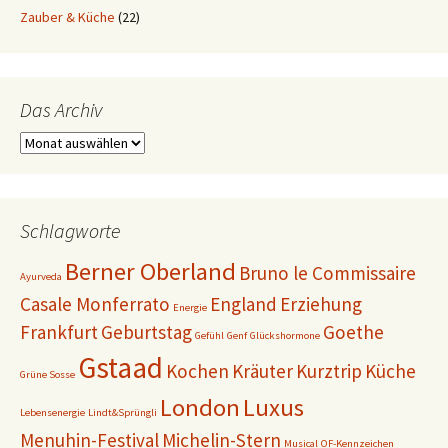
Zauber & Küche
(22)
Das Archiv
Das
Archiv
Schlagworte
Berner Oberland
Bruno le Commissaire
Ayurveda
Casale Monferrato
England
Erziehung
Energie
Frankfurt
Geburtstag
Goethe
Gefühl
Genf
Glückshormone
Gstaad
Kochen
Kräuter
Kurztrip
Küche
Grüne Sosse
London
Luxus
Lebensenergie
Lindt&Sprüngli
Menuhin-Festival
Michelin-Stern
Musical
OF-Kennzeichen