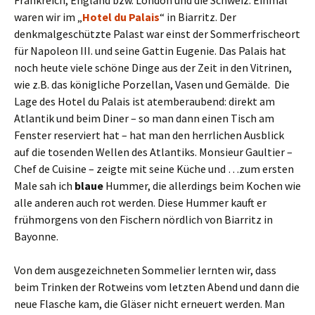
Frankreich, England bzw. London und die Schweiz. Einmal
waren wir im „
Hotel du Palais
“ in Biarritz. Der
denkmalgeschützte Palast war einst der Sommerfrischeort
für Napoleon III. und seine Gattin Eugenie. Das Palais hat
noch heute viele schöne Dinge aus der Zeit in den Vitrinen,
wie z.B. das königliche Porzellan, Vasen und Gemälde. Die
Lage des Hotel du Palais ist atemberaubend: direkt am
Atlantik und beim Diner – so man dann einen Tisch am
Fenster reserviert hat – hat man den herrlichen Ausblick
auf die tosenden Wellen des Atlantiks. Monsieur Gaultier –
Chef de Cuisine – zeigte mit seine Küche und …zum ersten
Male sah ich
blaue
Hummer, die allerdings beim Kochen wie
alle anderen auch rot werden. Diese Hummer kauft er
frühmorgens von den Fischern nördlich von Biarritz in
Bayonne.
Von dem ausgezeichneten Sommelier lernten wir, dass
beim Trinken der Rotweins vom letzten Abend und dann die
neue Flasche kam, die Gläser nicht erneuert werden. Man