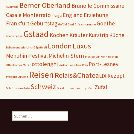
Berner Oberland
Bruno le Commissaire
Ayurveda
Casale Monferrato
England
Erziehung
Energie
Frankfurt
Geburtstag
Goethe
Gefühl
Genf
Glückshormone
Gstaad
Kochen
Kräuter
Kurztrip
Küche
Grüne Sosse
London
Luxus
Lebensenergie
Lindt&Sprüngli
Menuhin-Festival
Michelin-Stern
Musical
OF-Kennzeichen
ottolenghi
Port-Lesney
Offenbacher Markt
Parkschlösschen
Polo
Reisen
Relais&Chateaux
Rezept
Produkt
Qi Gong
Schweiz
Zufall
Schiff
Schokolade
Sport
Thuner See
Tipp
Zeit
Suchen
nach: