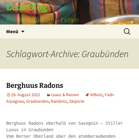
Leos Blog
Reisen – Speisen – Leben
Zum
Suchen
Menü
Inhalt
nach:
springen
Schlagwort-Archive: Graubünden
Berghuus Radons
26. August 2022
Luxus & Reisen
Altholz
,
Fadri
Arpagnau
,
Graubünden
,
Randons
,
Skipiste
Berghuus Radons oberhalb von Savognin – Stiller 
Luxus in Graubünden

Vom Berner Oberland über den atemberaubenden 