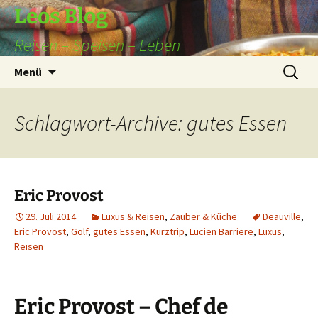
Leos Blog
Reisen – Speisen – Leben
Zum
Suchen
Menü
Inhalt
nach:
springen
Schlagwort-Archive: gutes Essen
Eric Provost
29. Juli 2014
Luxus & Reisen
,
Zauber & Küche
Deauville
,
Eric Provost
,
Golf
,
gutes Essen
,
Kurztrip
,
Lucien Barriere
,
Luxus
,
Reisen
Eric Provost – Chef de