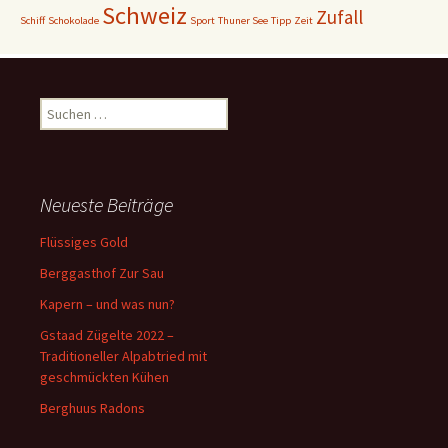
Schweiz
Zufall
Schiff
Schokolade
Sport
Thuner See
Tipp
Zeit
Suchen
nach:
Neueste Beiträge
Flüssiges Gold
Berggasthof Zur Sau
Kapern – und was nun?
Gstaad Zügelte 2022 –
Traditioneller Alpabtried mit
geschmückten Kühen
Berghuus Radons