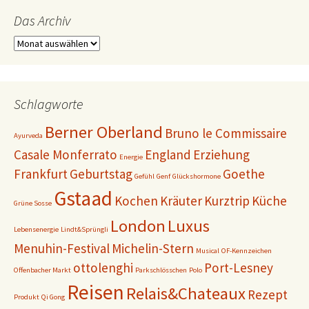
Das Archiv
Das
Archiv
Schlagworte
Berner Oberland
Bruno le Commissaire
Ayurveda
Casale Monferrato
England
Erziehung
Energie
Frankfurt
Geburtstag
Goethe
Gefühl
Genf
Glückshormone
Gstaad
Kochen
Kräuter
Kurztrip
Küche
Grüne Sosse
London
Luxus
Lebensenergie
Lindt&Sprüngli
Menuhin-Festival
Michelin-Stern
Musical
OF-Kennzeichen
ottolenghi
Port-Lesney
Offenbacher Markt
Parkschlösschen
Polo
Reisen
Relais&Chateaux
Rezept
Produkt
Qi Gong