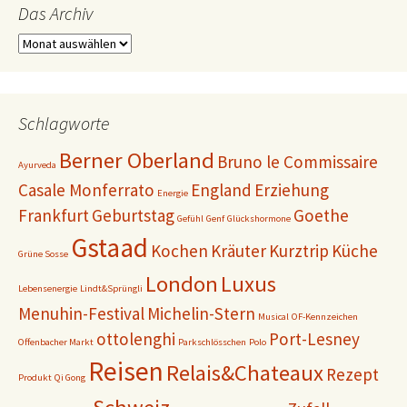
Das Archiv
Das
Archiv
Schlagworte
Berner Oberland
Bruno le Commissaire
Ayurveda
Casale Monferrato
England
Erziehung
Energie
Frankfurt
Geburtstag
Goethe
Gefühl
Genf
Glückshormone
Gstaad
Kochen
Kräuter
Kurztrip
Küche
Grüne Sosse
London
Luxus
Lebensenergie
Lindt&Sprüngli
Menuhin-Festival
Michelin-Stern
Musical
OF-Kennzeichen
ottolenghi
Port-Lesney
Offenbacher Markt
Parkschlösschen
Polo
Reisen
Relais&Chateaux
Rezept
Produkt
Qi Gong