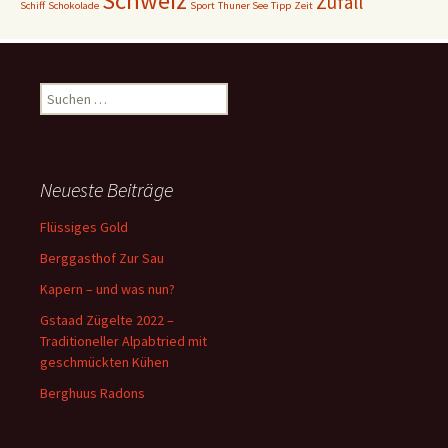
Schweiz
Zufall
Schiff
Schokolade
Sport
Thuner See
Tipp
Zeit
Suchen
nach:
Neueste Beiträge
Flüssiges Gold
Berggasthof Zur Sau
Kapern – und was nun?
Gstaad Zügelte 2022 –
Traditioneller Alpabtried mit
geschmückten Kühen
Berghuus Radons