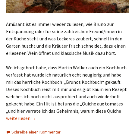
Amüsant ist es immer wieder zu lesen, wie Bruno zur
Entspannung oder für seine zahlreichen Freund/innen in
der Küche steht und was Leckeres zaubert, schnell in den
Garten huscht und die Kräuter frisch schneidet, dazu einen
erlesenen Wein öffnet und klassische Musik dazu hört.
Wo ich gehört habe, dass Martin Walker auch ein Kochbuch
verfasst hat wurde ich natürlich echt neugierig und habe
mir das herrliche Kochbuch „Brunos Kochbuch“ gekauft.
Dieses Kochbuch reist mit mir und es gibt kaum ein Rezept
welches ich noch nicht ausprobiert und auch wiederholt
gekocht habe. Ein Hit ist bei uns die „Quiche aux tomates
„und hier verrate ich das Geheimnis, warum diese Quiche
Perigord und Bruno le Commissaire
weiterlesen
→
Schreibe einen Kommentar