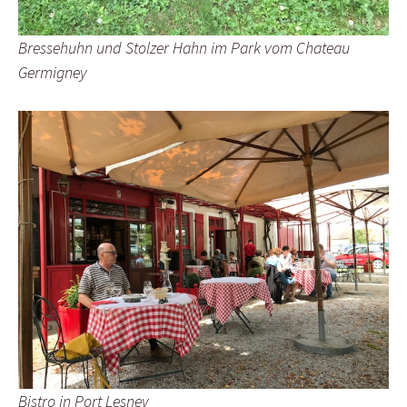
Bressehuhn und Stolzer Hahn im Park vom Chateau
Germigney
Bistro in Port Lesney