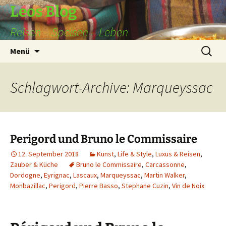
Leos Blog
Reisen – Speisen – Leben
Zum
Suchen
Menü
Inhalt
nach:
springen
Schlagwort-Archive: Marqueyssac
Perigord und Bruno le Commissaire
12. September 2018
Kunst
,
Life & Style
,
Luxus & Reisen
,
Zauber & Küche
Bruno le Commissaire
,
Carcassonne
,
Dordogne
,
Eyrignac
,
Lascaux
,
Marqueyssac
,
Martin Walker
,
Monbazillac
,
Perigord
,
Pierre Basso
,
Stephane Cuzin
,
Vin de Noix